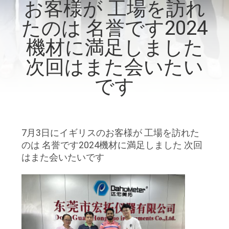
い
お客様が 工場を訪れ
て
たのは 名誉です2024
機材に満足しました
工
次回はまた会いたい
場
です
旅
行
7月3日にイギリスのお客様が 工場を訪れた
のは 名誉です2024機材に満足しました 次回
品
はまた会いたいです
質
管
理