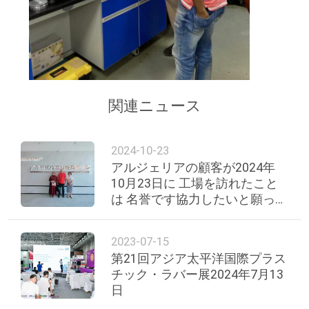
用
を
要
求
関連ニュース
し
な
2024-10-23
アルジェリアの顧客が2024年
さ
10月23日に 工場を訪れたこと
は 名誉です協力したいと願って
い
いました.
2023-07-15
地
第21回アジア太平洋国際プラス
チック・ラバー展2024年7月13
図
日