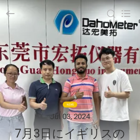
Guangdong Hongtuo Instrument Technology Co.,Ltd.
All
Rights
Reserved.
Developed
by
ECER
家
製
品
私
達
NEWS
に
Jul 03, 2024
つ
7月3日にイギリスの