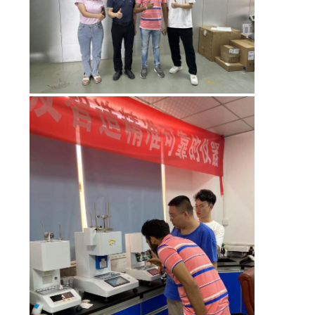
私
達
に
連
絡
し
な
さ
い
引