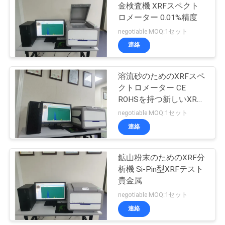
金検査機 XRFスペクト
用
ロメーター 0.01%精度
43
を
negotiable MOQ:1セット
連絡
要
摩耗の試験機
求
溶流砂のためのXRFスペ
クトロメーター CE
し
ROHSを持つ新しいXRF
な
ゴールドアナリスト
negotiable MOQ:1セット
連絡
さ
11
デジタル硬度のテ
い
鉱山粉末のためのXRF分
析機 Si-Pin型XRFテスト
スター
貴金属
地
negotiable MOQ:1セット
図
連絡