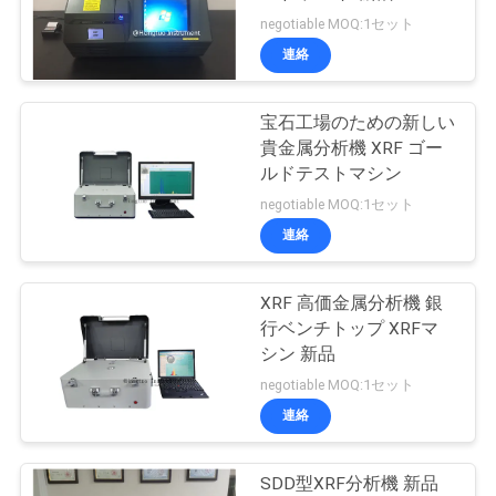
negotiable MOQ:1セット
私
連絡
278
達
プラスチック試験
宝石工場のための新しい
に
貴金属分析機 XRF ゴー
機
連
ルドテストマシン
negotiable MOQ:1セット
絡
連絡
し
な
XRF 高価金属分析機 銀
19
行ベンチトップ XRFマ
さ
シン 新品
非破壊的な試験機
negotiable MOQ:1セット
い
連絡
引
SDD型XRF分析機 新品