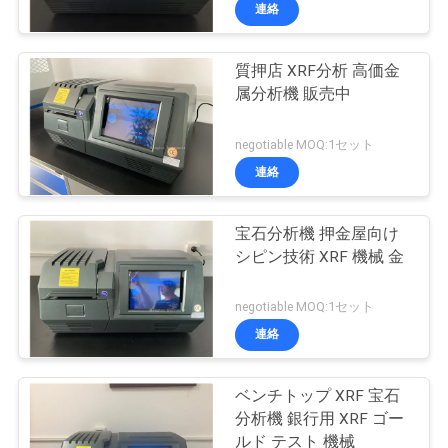
い
連絡
て
質押店 XRF分析 高価金
81
属分析機 販売中
工
ユニバーサル・テ
場
negotiable MOQ:1セット
スト・マシン
連絡
旅
行
宝石分析機 押金屋向け
シピン技術 XRF 機械 金
品
138
negotiable MOQ:1セット
質
連絡
環境試験室
管
ベンチトップ XRF 宝石
理
分析機 銀行用 XRF ゴー
ルド テスト 機械