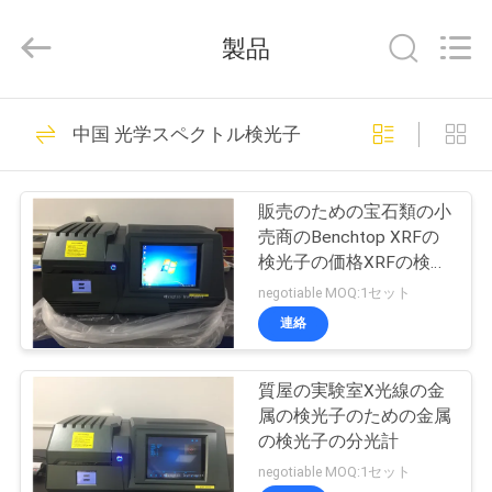
-
2026
Guangdong Hongtuo Instrument Technology Co.,Ltd.
製品
All
Rights
Reserved.
Developed
家
by
83
ECER
中国 光学スペクトル検光子
デジタル密度計
製
販売のための宝石類の小
品
売商のBenchtop XRFの
検光子の価格XRFの検光
子
negotiable MOQ:1セット
私
連絡
66
達
質屋の実験室X光線の金
に
宝石検査機
属の検光子のための金属
つ
の検光子の分光計
negotiable MOQ:1セット