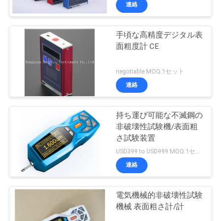
い
連絡
て
手頃な高精度デジタル表
面粗度計 CE
工
場
negotiable MOQ:1セット
連絡
旅
行
持ち運び可能な不滅鋼の
非破壊性試験機/表面粗
さ試験装置
品
USD399 to USD999 MOQ:1セット
質
連絡
管
電気機械的非破壊性試験
理
機械 表面粗さ計/計