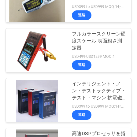
USD399 to USD999 MOQ:1セット
私
連絡
達
フルカラースクリーン硬
に
度スケール 表面粗さ測
連
定器
USD499-USD1299 MOQ:1
絡
連絡
し
な
インテリジェント・ノ
ン・デストラクティブ・
さ
テスト・マシン 抗電磁
気干渉
USD399 to USD999 MOQ:1セット
い
連絡
引
高速DSPプロセッサを搭