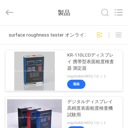
2018
-
2026
製品
Guangdong Hongtuo Instrument Technology Co.,Ltd.
All
Rights
Reserved.
Developed
家
by
surface roughness tester オンライン製造
ECER
製
KR-110LCDディスプレ
品
イ 携帯型表面粗度検査
器 測定器
negotiable MOQ:1セット
私
連絡
達
デジタルディスプレイ
に
高精度表面粗度検査機
つ
試験用
negotiable MOQ:1セット