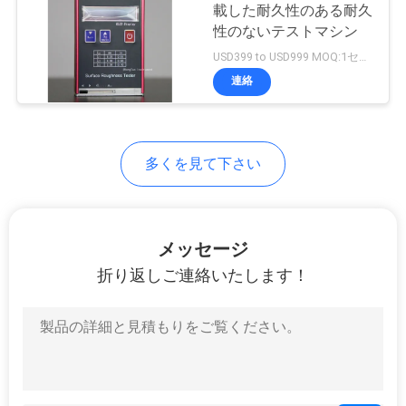
載した耐久性のある耐久
用
性のないテストマシン
を
USD399 to USD999 MOQ:1セット
連絡
要
求
し
多くを見て下さい
な
さ
メッセージ
い
折り返しご連絡いたします！
地
図