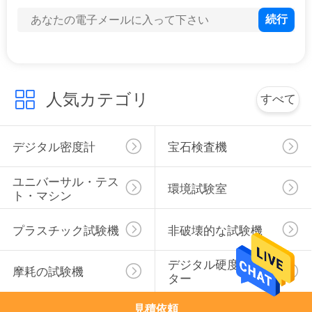
私
達
に
人気カテゴリ
すべて
連
絡
デジタル密度計
宝石検査機
し
ユニバーサル・テス
環境試験室
な
ト・マシン
さ
プラスチック試験機
非破壊的な試験機
い
デジタル硬度のテス
摩耗の試験機
ター
引
見積依頼