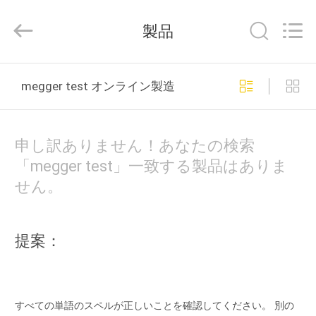
Guangdong Hongtuo Instrument Technology Co.,Ltd.
All
製品
Rights
Reserved.
Developed
by
ECER
家
megger test オンライン製造
製
申し訳ありません！あなたの検索
品
「megger test」一致する製品はありま
せん。
私
達
提案：
に
つ
すべての単語のスペルが正しいことを確認してください。 別の