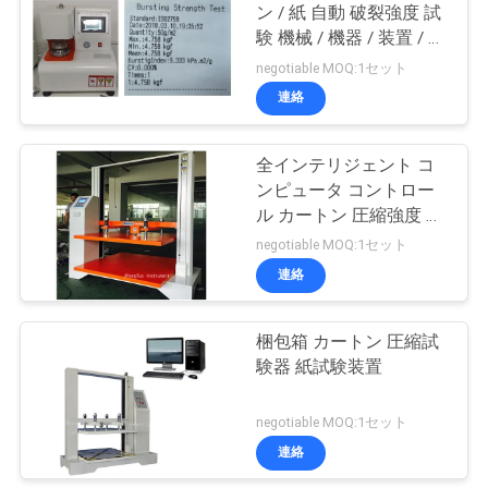
ン / 紙 自動 破裂強度 試
用
験 機械 / 機器 / 装置 / 装
を
置
negotiable MOQ:1セット
連絡
要
求
全インテリジェント コ
ンピュータ コントロー
し
ル カートン 圧縮強度 マ
な
シン
negotiable MOQ:1セット
連絡
さ
い
梱包箱 カートン 圧縮試
験器 紙試験装置
地
negotiable MOQ:1セット
図
連絡