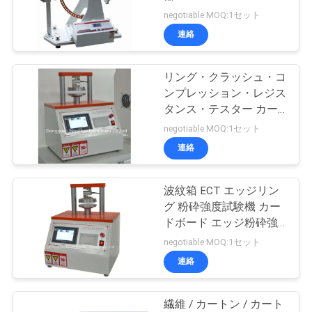
negotiable MOQ:1セット
私
連絡
達
リング・クラッシュ・コ
に
ンプレッション・レジス
連
タンス・テスター カー
トン・エッジ・クラッシ
negotiable MOQ:1セット
絡
ュ・レジスタンス・テス
連絡
ター
し
な
波紋箱 ECT エッジリン
グ 粉砕強度試験機 カー
さ
ドボード エッジ粉砕強
度テスト機
negotiable MOQ:1セット
い
連絡
引
繊維 / カートン / カート