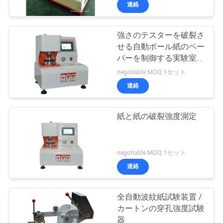
い
連絡
て
強さのテスターを破裂さ
せる自動ボール紙のペー
工
パーを制御する実験室
PLC
場
negotiable MOQ:1セット
連絡
旅
行
紙と紙の破裂強度測定
品
negotiable MOQ:1セット
質
連絡
管
全自動波紋紙試験装置 /
理
カートンの穿孔強度試験
器