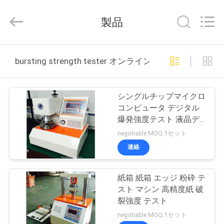
Guangdong Hongtuo Instrument Technology Co.,Ltd.
All
製品
Rights
Reserved.
Developed
by
ECER
家
bursting strength tester オンライン製造
製
シングルチップマイクロ
品
コンピュータ デジタル
爆発強度テスト 液晶デ
ィスプレイ
negotiable MOQ:1セット
私
連絡
達
紙箱 紙箱 エッジ 粉砕 テ
に
スト マシン 高精度紙 破
つ
裂強度 テスト
negotiable MOQ:1セット