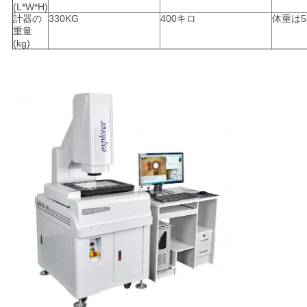
(L*W*H)
計器の
330KG
400キロ
体重は55
重量
(kg)