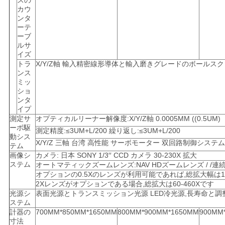
スの
カウ
PRIVACY
ンタ
ーテ
POLICY
ーブ
ルサ
イズ
トラ
X/Y/Z軸 輸入精密線形導体と輸入磨きグレードのボールス
ンス
ミッ
ショ
ンタ
イプ
測定サ
オプティカルリーナー解像度:X/Y/Z軸 0.0005MM ((0.5UM)
ーボ駆
測定精度:≤3UM+L/200 繰り返し:≤3UM+L/200
動シス
X/Y/Z 三軸 台湾 高性能 サーボモーター 双回路制御システム
テム
画像シ
カメラ: 日本 SONY 1/3′′ CCD カメラ 30-230X 拡大
ステム
オートマティックズームレンズ:NAV HDズームレンズ / /連続拡大
オプションの0.5Xのレンズが利用可能であれば,総拡大幅は15-
2Xレンズがオプションである場合,総拡大は60-460Xです
光源シ
表面光源とトランスミッション光源 LED冷光源,長寿命と
ステム
計器の
700MM*850MM*1650MM
800MM*900MM*1650MM
900MM
寸法