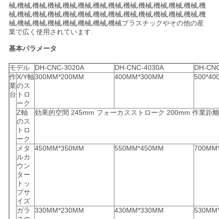
械,機械,機械,機械,機械,機械,機械,機械,機械,機械,機械,機械,機械,機
用
械,機械,機械,機械,機械,機械,機械,機械,機械,機械,機械,機械,機械,機
械,機械,機械,機械,機械,機械,機械,機械プラスチックやその他の産
を
業で広く使用されています.
要
基本パラメータ
求
モデル
DH-CNC-3020A
DH-CNC-4030A
DH-CNC
作
X/Y軸
300MM*200MM
400MM*300MM
500*4
し
業
のス
台
トロ
ーク
な
Z軸
効果的空間 245mm フォーカスストローク 200mm 作業距離
のス
さ
トロ
ーク
い
メタ
450MM*350MM
550MM*450MM
700MM
ルカ
ウン
ター
地
トッ
プサ
図
イズ
ガラ
330MM*230MM
430MM*330MM
530MM