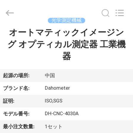
-
2026
Guangdong Hongtuo Instrument Technology Co.,Ltd.
All
Rights
光学測定機械
Reserved.
Developed
by
オートマティックイメージン
家
ECER
グ オプティカル測定器 工業機
製
器
品
起源の場所:
中国
私
Dahometer
ブランド名:
達
ISO,SGS
証明:
に
DH-CNC-4030A
モデル番号:
つ
最小注文数量:
1セット