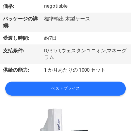
い
negotiable
価格:
て
パッケージの詳
標準輸出 木製ケース
細:
工
受渡し時間:
約7日
場
支払条件:
D/P,T/T,ウェスタンユニオン,マネーグ
旅
ラム
行
供給の能力:
1 か月あたりの 1000 セット
品
ベストプライス
質
管
理