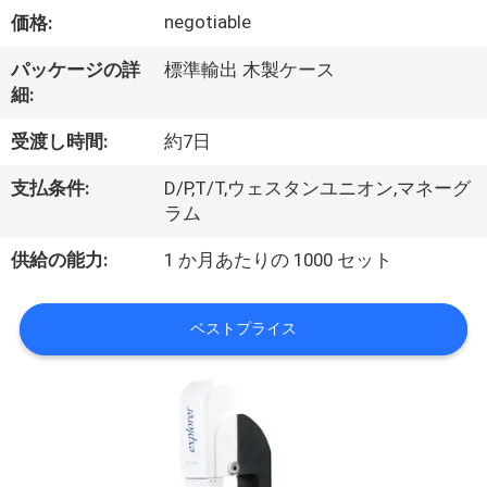
い
negotiable
価格:
て
パッケージの詳
標準輸出 木製ケース
細:
工
受渡し時間:
約7日
場
支払条件:
D/P,T/T,ウェスタンユニオン,マネーグ
旅
ラム
行
供給の能力:
1 か月あたりの 1000 セット
品
ベストプライス
質
管
理