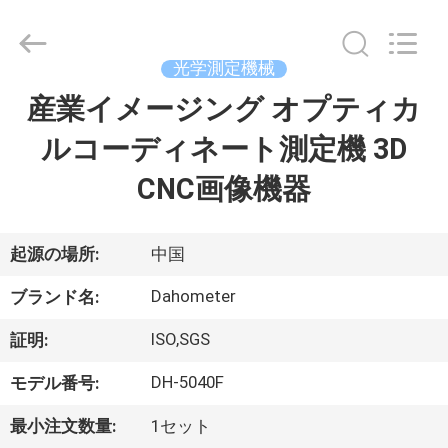
-
2026
Guangdong Hongtuo Instrument Technology Co.,Ltd.
All
Rights
光学測定機械
Reserved.
Developed
by
産業イメージング オプティカ
家
ECER
ルコーディネート測定機 3D
製
CNC画像機器
品
起源の場所:
中国
私
Dahometer
ブランド名:
達
ISO,SGS
証明:
に
DH-5040F
モデル番号:
つ
最小注文数量:
1セット