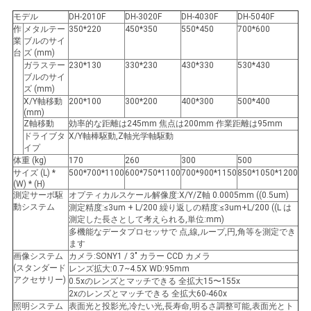
用
モデル
DH-2010F
DH-3020F
DH-4030F
DH-5040F
作
メタルテー
350*220
450*350
550*450
700*600
を
業
ブルのサイ
台
ズ (mm)
要
ガラステー
230*130
330*230
430*330
530*430
ブルのサイ
ズ (mm)
求
X/Y軸移動
200*100
300*200
400*300
500*400
(mm)
し
Z軸移動
効率的な距離は245mm 焦点は200mm 作業距離は95mm
ドライブタ
X/Y軸棒駆動,Z軸光学軸駆動
イプ
な
体重 (kg)
170
260
300
500
サイズ (L) *
500*700*1100
600*750*1100
700*900*1150
850*1050*1200
さ
(W) * (H)
測定サーボ駆
オプティカルスケール解像度:X/Y/Z軸 0.0005mm ((0.5um)
い
動システム
測定精度:≤3um + L/200 繰り返しの精度:≤3um+L/200 ((L は
測定した長さとして考えられる,単位:mm)
多機能なデータプロセッサで 点,線,ループ,円,角等を測定でき
ます
地
画像システム
カメラ:SONY1 / 3" カラー CCD カメラ
(スタンダード
レンズ拡大:0.7~4.5X WD:95mm
アクセサリー)
図
0.5xのレンズとマッチできる 全拡大15〜155x
2xのレンズとマッチできる 全拡大60-460x
照明システム
表面光と投影光,冷たい光,長寿命,明るさ調整可能,表面光とト