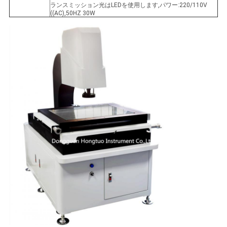
ランスミッション光はLEDを使用します,パワー:220/110V
PRIVACY
((AC),50HZ 30W
POLICY