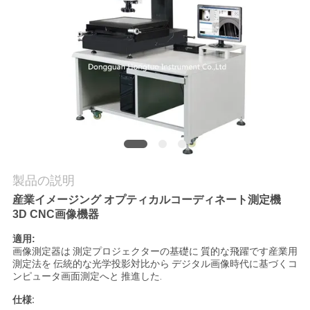
私
達
に
連
絡
し
製品の説明
な
産業イメージング オプティカルコーディネート測定機
3D CNC画像機器
さ
適用:
い
画像測定器は 測定プロジェクターの基礎に 質的な飛躍です産業用
測定法を 伝統的な光学投影対比から デジタル画像時代に基づくコ
ンピュータ画面測定へと 推進した.
引
仕様: