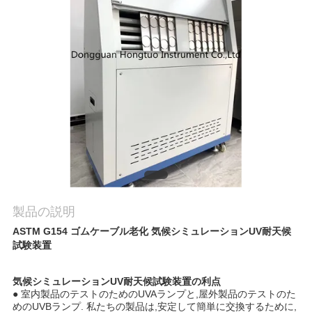
私
達
に
連
絡
し
な
製品の説明
さ
ASTM G154 ゴムケーブル老化 気候シミュレーションUV耐天候
試験装置
い
気候シミュレーションUV耐天候試験装置の利点
● 室内製品のテストのためのUVAランプと,屋外製品のテストのた
引
めのUVBランプ. 私たちの製品は,安定して簡単に交換するために,