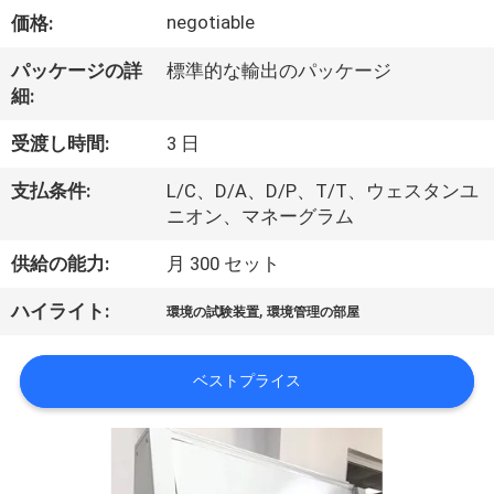
い
negotiable
価格:
て
パッケージの詳
標準的な輸出のパッケージ
細:
工
受渡し時間:
3 日
場
支払条件:
L/C、D/A、D/P、T/T、ウェスタンユ
旅
ニオン、マネーグラム
行
供給の能力:
月 300 セット
,
ハイライト:
環境の試験装置
環境管理の部屋
品
質
ベストプライス
管
理