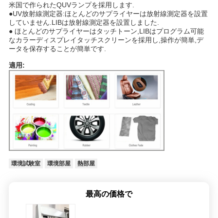
米国で作られたQUVランプを採用します.
用
●UV放射線測定器:ほとんどのサプライヤーは放射線測定器を設置
していません.LIBは放射線測定器を設置しました.
を
● ほとんどのサプライヤーはタッチトーン,LIBはプログラム可能
なカラーディスプレイタッチスクリーンを採用し,操作が簡単,デ
要
ータを保存することが簡単です.
適用:
求
し
な
さ
い
環境試験室
環境部屋
熱部屋
地
最高の価格で
図