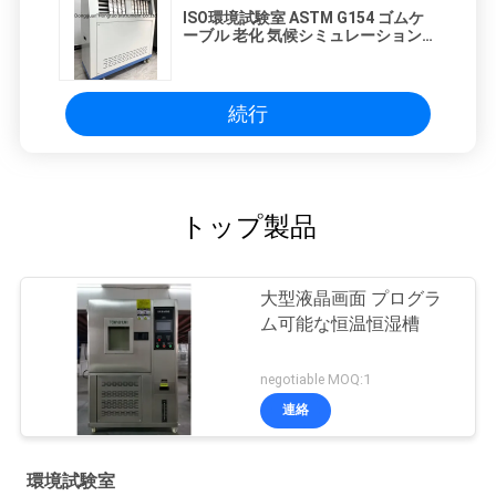
ISO環境試験室 ASTM G154 ゴムケ
PRIVACY
ーブル 老化 気候シミュレーション
UV耐天候試験装置
POLICY
続行
トップ製品
大型液晶画面 プログラ
ム可能な恒温恒湿槽
negotiable MOQ:1
連絡
環境試験室