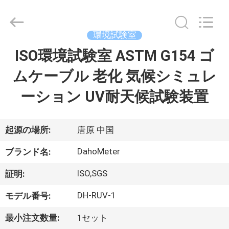
Guangdong Hongtuo Instrument Technology Co.,Ltd.
All
Rights
Reserved.
Developed
環境試験室
by
ECER
ISO環境試験室 ASTM G154 ゴ
家
ムケーブル 老化 気候シミュレ
製
ーション UV耐天候試験装置
品
起源の場所:
唐原 中国
私
DahoMeter
ブランド名:
達
ISO,SGS
証明:
に
DH-RUV-1
モデル番号:
つ
最小注文数量:
1セット