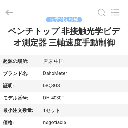
-
2026
Guangdong Hongtuo Instrument Technology Co.,Ltd.
All
Rights
光学測定機械
Reserved.
Developed
ベンチトップ 非接触光学ビデ
家
by
ECER
オ測定器 三軸速度手動制御
製
品
起源の場所:
唐原 中国
DahoMeter
ブランド名:
私
ISO,SGS
証明:
達
DH-4030F
モデル番号:
に
最小注文数量:
1セット
つ
negotiable
価格: