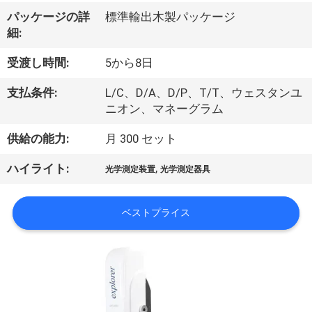
い
パッケージの詳
標準輸出木製パッケージ
て
細:
受渡し時間:
5から8日
工
支払条件:
L/C、D/A、D/P、T/T、ウェスタンユ
場
ニオン、マネーグラム
旅
供給の能力:
月 300 セット
行
,
ハイライト:
光学測定装置
光学測定器具
品
ベストプライス
質
管
理