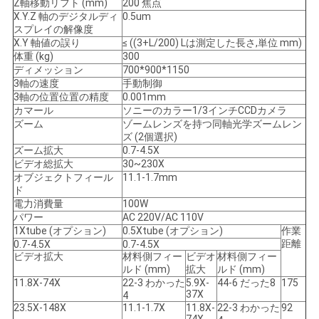
Z軸移動リフト (mm)
200 焦点
用
X.Y.Z 軸のデジタルディ
0.5um
スプレイの解像度
を
X.Y 軸値の誤り
≤ ((3+L/200) Lは測定した長さ,単位 mm)
体重 (kg)
300
要
ディメッション
700*900*1150
3軸の速度
手動制御
求
3軸の位置位置の精度
0.001mm
カマール
ソニーのカラー1/3インチCCDカメラ
ズーム
ゾームレンズを持つ同軸光学ズームレン
し
ズ (2個選択)
ズーム拡大
0.7-4.5X
な
ビデオ総拡大
30~230X
オブジェクトフィール
11.1-1.7mm
さ
ド
電力消費量
100W
い
パワー
AC 220V/AC 110V
1Xtube (オプション)
0.5Xtube (オプション)
作業
距離
0.7-4.5X
0.7-4.5X
ビデオ拡大
材料側フィー
ビデオ
材料側フィー
地
ルド (mm)
拡大
ルド (mm)
11.8X-74X
22-3 わかった
5.9X-
44-6 だった8
175
図
37X
4
23.5X-148X
11.1-1.7X
11.8X-
22-3 わかった
92