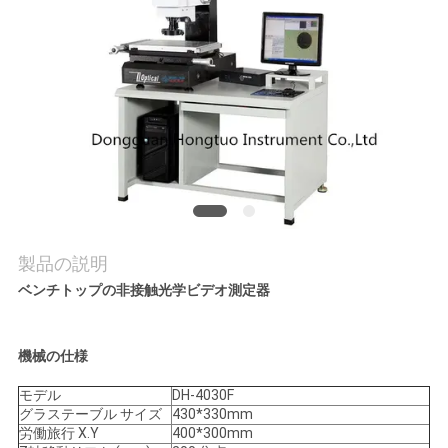
私
達
に
連
絡
し
製品の説明
な
ベンチトップの非接触光学ビデオ測定器
さ
い
機械の仕様
モデル
DH-4030F
グラステーブル サイズ
430*330mm
引
労働旅行 X.Y
400*300mm