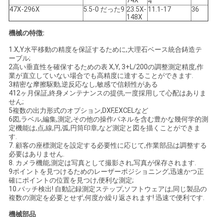
74X
4
47X-296X
5.5-0 だった9
23.5X-
11.1-17
36
PRIVACY
148X
POLICY
機械の特徴:
1.X,Y水平移動の精度を保証するために,大理石ベース統合鋳造テ
ーブル;
2高い垂直性を確保するための表 X,Y, 3+L/200の調整測定精度,作
業が直立していない場合でも高精度に達することができます.
3精密な摩擦駆動,逆反応なし,敏感で信頼性がある
412ヶ月保証,終身メンテナンスの提供,一度採用して心配はありま
せん;
5複数の出力形式のオプション,DXF,EXCELなど
6図,ラベル,編集,測定,その他の操作パネルを含む豊かな幾何学的測
定機能は,点,線,円,弧,円筒印章,など測定と図を描くことができま
す.
7. 顧客の座標測定を設定する必要性に応じて,作業部品は調整する
必要はありません.
8. カメラ機能,測定は写真として撮影され,写真が保存されます.
9ポイントを見つけるためのレーザーポジショニング,迅速かつ正
確にポイントの位置を見つけ,便利な測定;
10.バッチ検出! 自動記録測定ステップ,ソフトウェアは,同じ製品の
複数の測定を必要とせず,何度か繰り返されます! 迅速で便利です.
機械部品