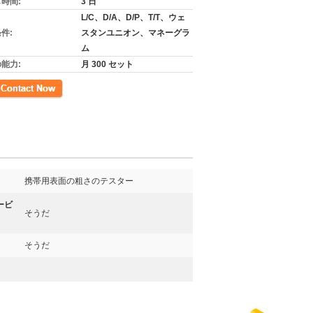
時間:
3 日
L/C、D/A、D/P、T/T、ウェ
件:
スタンユニオン、マネーグラ
ム
能力:
月 300 セット
先
携帯用表面の粗さのテスター
ービ
そうだ
そうだ