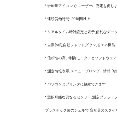
* 余剰量アイコンで,ユーザーに充電を促しま
* 連続労働時間: 20時間以上
* リアルタイム時計設定と表示,便利なデー
* 自動休眠,自動シャットダウン,省エネ機能
* 信頼性の高い制御モーターとソフトウェ
* 測定情報表示,メニュープロンプト情報,
* パソコンとプリンタに接続できます
* 選択可能な異なるセンサー,測定プラット
プラスチック製のシェルで 変形器のスタイ