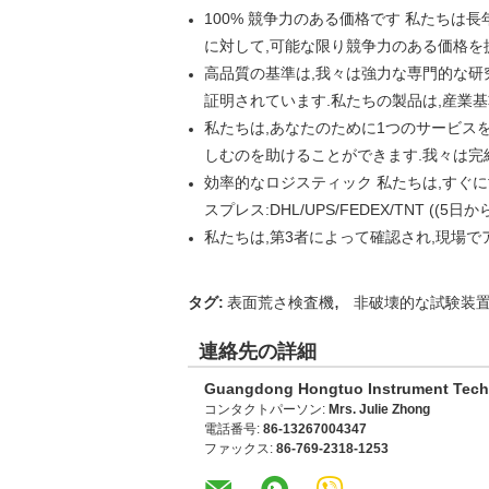
100% 競争力のある価格です 私たち
に対して,可能な限り競争力のある価格を
高品質の基準は,我々は強力な専門的な研
証明されています.私たちの製品は,産業
私たちは,あなたのために1つのサービス
しむのを助けることができます.我々は完
効率的なロジスティック 私たちは,すぐ
スプレス:DHL/UPS/FEDEX/TNT ((5日か
私たちは,第3者によって確認され,現場で
,
タグ:
表面荒さ検査機
非破壊的な試験装
連絡先の詳細
Guangdong Hongtuo Instrument Tech
コンタクトパーソン:
Mrs. Julie Zhong
電話番号:
86-13267004347
ファックス:
86-769-2318-1253