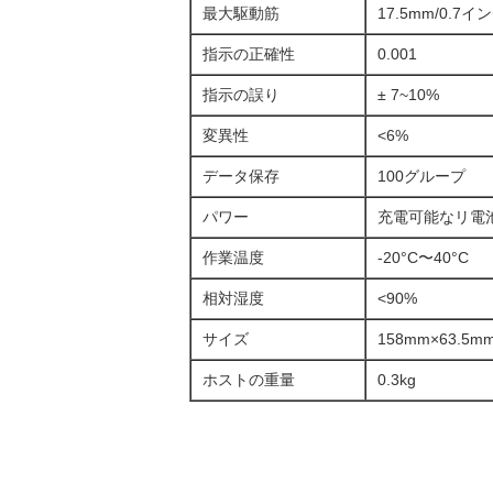
最大駆動筋
17.5mm/0.7イ
指示の正確性
0.001
指示の誤り
± 7~10%
変異性
<6%
データ保存
100グループ
パワー
充電可能なリ電
作業温度
-20°C〜40°C
相対湿度
<90%
サイズ
158mm×63.5m
ホストの重量
0.3kg