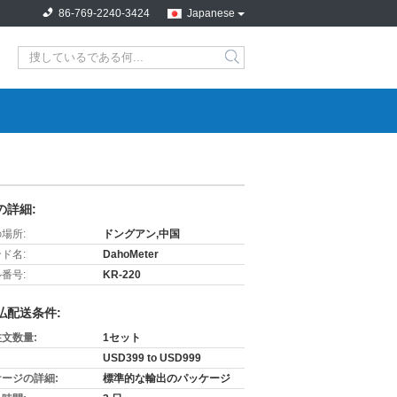
86-769-2240-3424
Japanese
search
の詳細:
場所:
ドングアン,中国
ド名:
DahoMeter
番号:
KR-220
払配送条件:
文数量:
1セット
USD399 to USD999
ージの詳細:
標準的な輸出のパッケージ