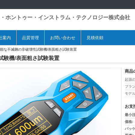
・ホントゥー・インストラム・テクノロジー株式会社
社案内
品質管理
お問い合わせ
見積依頼
能な不滅鋼の非破壊性試験機/表面粗さ試験装置
試験機/表面粗さ試験装置
商品
起源の
ブラン
モデル
お支
最小注
価格:
パッケ