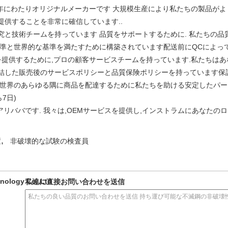
は長年にわたりオリジナルメーカーです 大規模生産により私たちの製品が
提供することを非常に確信しています..
究と技術チームを持っています 品質をサポートするために. 私たちの品
基準と世界的な基準を満たすために構築されています配送前にQCによっ
を提供するために,プロの顧客サービスチームを持っています.私たちは
結した販売後のサービスポリシーと品質保険ポリシーを持っています保証
に世界のあらゆる隅に商品を配達するために私たちを助ける安定したパート
ら7日)
アリババです. 我々は,OEMサービスを提供し,インストラムにあなたの
,
置
非破壊的な試験の検査員
nology Co.,Ltd
私達に直接お問い合わせを送信