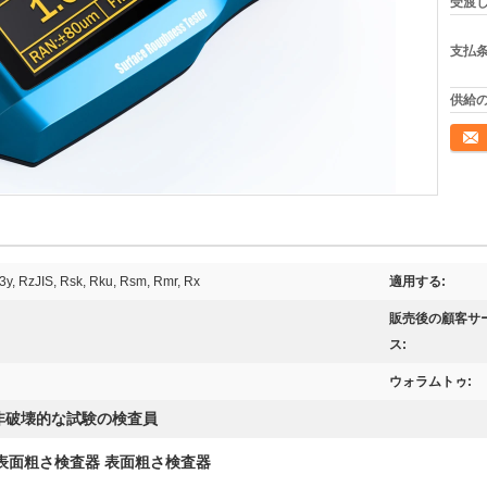
受渡し
支払条
供給の
連絡
R3y, RzJIS, Rsk, Rku, Rsm, Rmr, Rx
適用する:
販売後の顧客サ
ス:
ウォラムトゥ:
非破壊的な試験の検査員
表面粗さ検査器 表面粗さ検査器