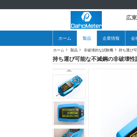
広東
ホーム
製品
企業情報
会
ホーム
製品
非破壊的な試験機
持ち運び可
持ち運び可能な不滅鋼の非破壊性