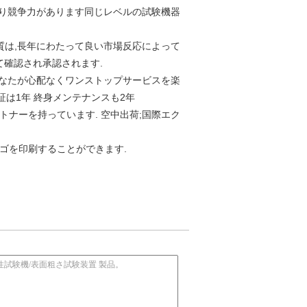
より競争力があります同じレベルの試験機器
質は,長年にわたって良い市場反応によって
て確認され承認されます.
あなたが心配なくワンストップサービスを楽
は1年 終身メンテナンスも2年
ナーを持っています. 空中出荷;国際エク
ロゴを印刷することができます.