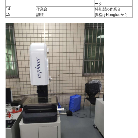
ータ
14
作業台
特別製の作業台
15
認証
資格はHongtuoから