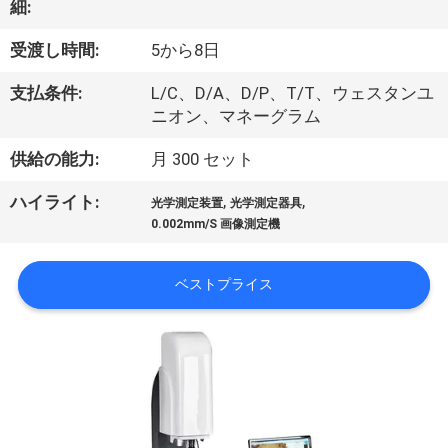
い
細:
て
受渡し時間:
5から8日
支払条件:
L/C、D/A、D/P、T/T、ウェスタンユ
工
ニオン、マネーグラム
場
供給の能力:
月 300 セット
旅
,
,
ハイライト:
光学測定装置
光学測定器具
行
0.002mm/S 画像測定機
ベストプライス
品
質
管
理