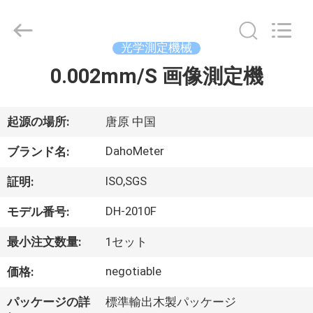
種
類
サ
プ
ラ
光学測定機械
イ
ヤ
0.002mm/S 画像測定機
家
ー.
Copyright
©
2018
-
製
2025
起源の場所:
唐原 中国
Guangdong Hongtuo Instrument Technology Co.,Ltd.
All
Rights
品
DahoMeter
ブランド名:
Reserved.
Developed
by
ISO,SGS
証明:
ECER
私
DH-2010F
モデル番号:
達
最小注文数量:
1セット
に
negotiable
価格:
つ
パッケージの詳
標準輸出木製パッケージ