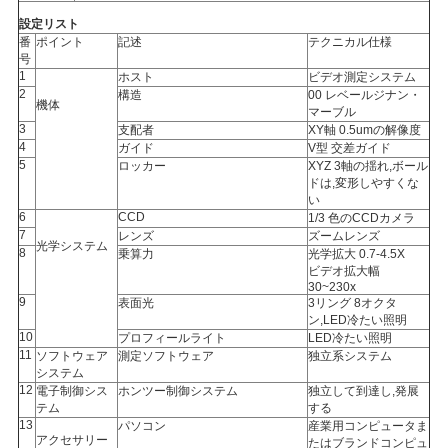
PRIVACY
設定リスト
番
ポイント
記述
テクニカル仕様
POLICY
号
1
ホスト
ビデオ測定システム
2
構造
00 レベールジナン・
機体
マーブル
3
支配者
XY軸 0.5umの解像度
4
ガイド
V型 交差ガイド
5
ロッカー
XYZ 3軸の揺れ,ボール
ドは,変形しやすくな
い
6
CCD
1/3 色のCCDカメラ
7
レンズ
ズームレンズ
光学システム
8
乗算力
光学拡大 0.7-4.5X
ビデオ拡大幅
30~230x
9
表面光
3リング 8オクタ
ン,LED冷たい照明
10
プロフィールライト
LED冷たい照明
11
ソフトウェア
測定ソフトウェア
独立系システム
システム
12
電子制御シス
ホンツー制御システム
独立して到達し,発展
テム
する
13
パソコン
産業用コンピュータま
アクセサリー
たはブランドコンピュ