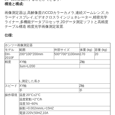
用
構造と構成:
画像測定器は,高解像度のCCDカラーカメラ,連続ズームレンズ,カ
を
ラーディスプレイ,ビデオクロスラインジェネレーター,精密光学
ライナー,多機能データプロセッサ,2Dデータ測定ソフトと高精度
要
テーブル構造 精度光学画像測定装置.
求
仕様:
し
ホンツー画像測定器
モデル
範囲
外部サイズ
体重 (kg)
容量 (kg)
DH-
200*100*200mm
500*700*1100mm
170
20
な
2010F
精度
XY軸
Z軸
さ
3um+L/200
い
L,測定した長さ
スピード
XY軸
Z軸
手
手
地
操作環境
温度:20°C±2°C
温度変動:<2°C/h
図
湿度:50~60%
振動:<0.002mm/s,<15HZ
電源:220V,50HZ,10A