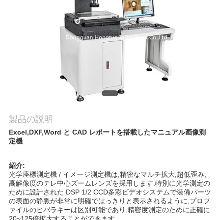
私
達
に
連
絡
し
製品の説明
Excel,DXF,Word と CAD レポートを搭載したマニュアル画像測
な
定機
さ
紹介:
い
光学座標測定機 / イメージ測定機は,精密なマルチ拡大,超低歪み,
高解像度のテレ中心ズームレンズを採用します.特別に光学測定の
ために設計された DSP 1/2 CCD多彩ビデオシステムで装備パーツ
の表面の静脈が非常に明確ではっきりと表示されるように,プロフ
引
ァイルのヒバラキーは区別可能であり,精密度測定のために正確に
20~125倍拡大することができます.