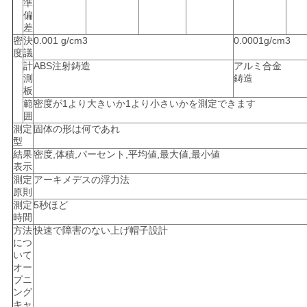
準
偏
差
密
決
0.001 g/cm3
0.0001g/cm3
度
議
計
ABS注射鋳造
アルミ合金
測
鋳造
板
範
密度が1より大きいか1より小さいかを測定できます
囲
測定
固体の形は何であれ
型
結果
密度,体積,パーセント,平均値,最大値,最小値
表示
測定
アーキメデスの浮力法
原則
測定
5秒ほど
時間
方法
快速で障害のない上げ帽子設計
につ
いて
オー
プニ
ング
キャ