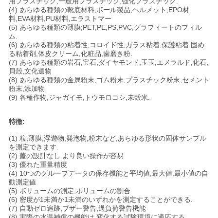
用プラスチック,一般用プラスチック,強化プラスチック.
(4) あらゆる種類の靴底材料,ボール製品,ヘルメット,EPO材
PRIVACY
料,EVA材料,PU材料,エラストマー
(5) あらゆる種類の薄膜;PET,PE,PS,PVC,グラフィートのフィル
POLICY
ム.
(6) あらゆる種類の粘着性,コロイド性,ガラス粘着,保護粘着,固め
る粘着剤,体皮クリーム,化粧品,歯磨き粉.
(7) あらゆる種類の岩石,宝石,ダイヤモンド,玉玉,エメラルド,化石,
貝殻,文化遺物
(8) あらゆる種類の金属粉末,ゴム粉末,プラスチック粉末,セメント
粉末,添加物
(9) 各種作物,ジャガイモ,トウモロコシ,未殻米.
特徴:
(1) 粒,薄膜,浮遊物,発泡物,粉末など,あらゆる形状の固体サンプル
を測定できます.
(2) 蓋の設計なし より良い操作が容易
(3) 優れた重量精度
(4) 10つのグループデータの保存機能と平均値,最大値,最小値の自
動測定値
(5) ボリュームの測定,ボリュームの割合
(6) 密度が1未満か1未満のいずれかを測定することができる.
(7) 自動ゼロ追跡,ブザー警告,過負荷警告機能
(8) 実際の水温補償の機能は,変化する試験環境に適応する