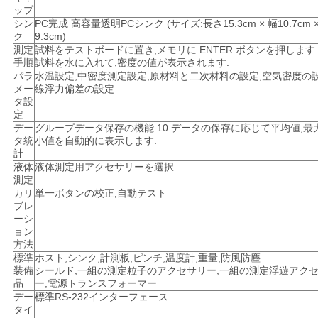
ップ
シン
PC完成 高容量透明PCシンク (サイズ:長さ15.3cm × 幅10.7cm 
ク
9.3cm)
測定
試料をテストボードに置き,メモリに ENTER ボタンを押します.
手順
試料を水に入れて,密度の値が表示されます.
パラ
水温設定,中密度測定設定,原材料と二次材料の設定,空気密度の設
メー
線浮力偏差の設定
タ設
定
デー
グループデータ保存の機能 10 データの保存に応じて平均値,最
タ統
小値を自動的に表示します.
計
液体
液体測定用アクセサリーを選択
測定
カリ
単一ボタンの校正,自動テスト
ブレ
ーシ
ョン
方法
標準
ホスト,シンク,計測板,ピンチ,温度計,重量,防風防塵
装備
シールド,一組の測定粒子のアクセサリー,一組の測定浮遊アク
品
ー,電源トランスフォーマー
デー
標準RS-232インターフェース
タイ