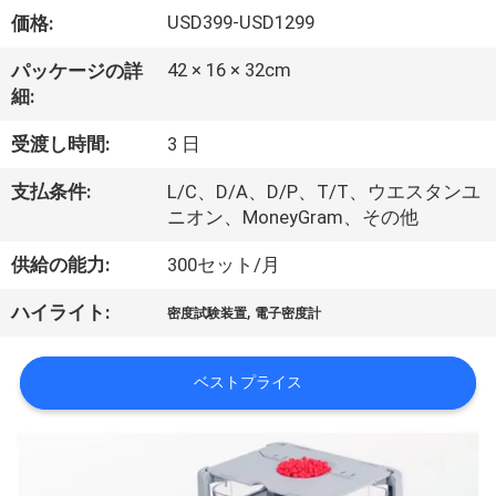
い
USD399-USD1299
価格:
て
42 × 16 × 32cm
パッケージの詳
細:
工
受渡し時間:
3 日
場
支払条件:
L/C、D/A、D/P、T/T、ウエスタンユ
旅
ニオン、MoneyGram、その他
行
供給の能力:
300セット/月
,
ハイライト:
密度試験装置
電子密度計
品
質
ベストプライス
管
理