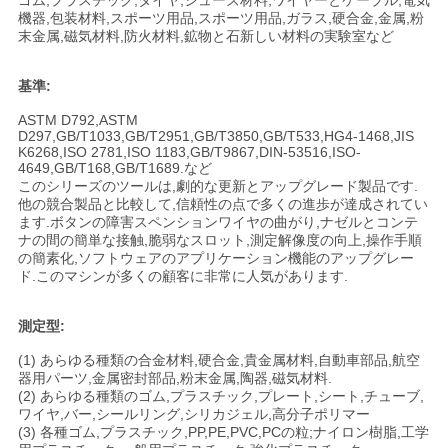
ゴム,プラスチック,タイヤ,シューズ材料,ワイヤーとケーブル,電気
用
機器,包装材料,スポーツ用品,スポーツ用品,ガラス,硬合金,金属,粉
末金属,磁気材料,防火材料,鉱物と石新しい材料の実験室など
を
基準:
要
ASTM D792,ASTM
求
D297,GB/T1033,GB/T2951,GB/T3850,GB/T533,HG4-1468,JIS
K6268,ISO 2781,ISO 1183,GB/T9867,DIN-53516,ISO-
4649,GB/T168,GB/T1689.など
し
このシリーズのツールは,劇的な更新とアップグレード製品です.
他の競合製品と比較して,信頼性の点で多くの進歩が達成されてい
な
ます.ボタンの障害スペンションワイヤの曲がり,ナゼルとコンテ
ナの間の簡単な接触,脆弱なスロット,測定解像度の向上,操作手順
さ
の簡素化,ソフトウェアのアプリケーション機能のアップグレー
ド.このマシンが多くの顧客に非常に人気があります.
い
測定型:
(1) あらゆる種類の合金材料,硬合金,貴金属材料,自動車部品,航空
地
器用パーツ,金属密封部品,粉末金属,陶器,磁気材料.
(2) あらゆる種類のゴム,プラスチック,プレート,シート,チューブ,
図
ワイヤ,バー,シールリング,シリカジェル,高分子ポリマー
(3) 各種ゴム,プラスチック,PP,PE,PVC,PCの粒;ナイロン樹脂,工学