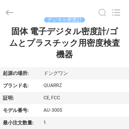
度
計
サ
プ
ラ
デジタル密度計
イ
ヤ
固体 電子デジタル密度計/ゴ
家
ー.
Copyright
©
ムとプラスチック用密度検査
2018
-
製
2025
機器
Guangdong Hongtuo Instrument Technology Co.,Ltd.
All
Rights
品
Reserved.
Developed
by
起源の場所:
ドングワン
ECER
私
QUARRZ
ブランド名:
達
CE, FCC
証明:
に
AU-300S
モデル番号:
つ
1
最小注文数量: