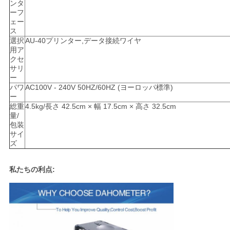
ンタ
ーフ
ェー
ス
選択
AU-40プリンター,データ接続ワイヤ
用ア
クセ
サリ
ー
パワ
AC100V - 240V 50HZ/60HZ (ヨーロッパ標準)
ー
総重
4.5kg/長さ 42.5cm × 幅 17.5cm × 高さ 32.5cm
量/
包装
サイ
ズ
私たちの利点: