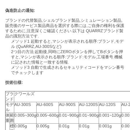
偽造防止の通知:
ブランドの代替製品,シェルブランド製品,シミュレーション製品,
販売後のサービス製品商品を選択する際には,ご自身の権利を保護
するために,注意深くご確認ください.以下は QUARRZブランド製
品の識別方法です.
メソッド1 起動すると,マシンが表示される順序:ブランド,モデ
ル (QuARRZ,AU-300Sなど)
2つ目の方法:起動後,同時にZEROボタンを押してBボタンを押
すと,マシンが表示される順序:ブランド:モデル,工場番号.機械
に記された情報と一致する情報.
メソッド3 自動で生成されるセキュリティコードをマシン番号
でチェックします
技術仕様:
ブラ
クワールズ
ンド
モデ
AU-300S
AU-600S
AU-900S
AU-1200S
AU-120S
AU-
ル
体
範
0.005~300g
0.005~600g
0.01~900g
0.01~900g
0.001~120g
0.0
重
囲
標
0.005g
0.005g
0.01g
0.01g
0.001g
0.00