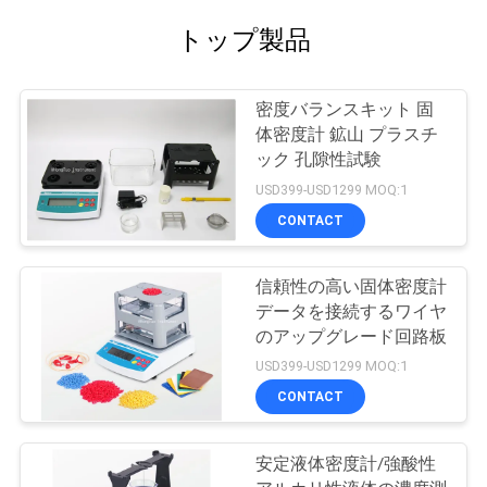
トップ製品
密度バランスキット 固
体密度計 鉱山 プラスチ
ック 孔隙性試験
USD399-USD1299 MOQ:1
CONTACT
信頼性の高い固体密度計
データを接続するワイヤ
のアップグレード回路板
USD399-USD1299 MOQ:1
CONTACT
安定液体密度計/強酸性