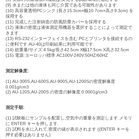
(9) 水または他の液体も同じ介質である可能性があります.
(10) 高容量透明PCシンク (長さ15.3cm×幅10.7cm×高さ9.3cm) を
採用する
(11) 完成した注射鋳造の防風防塵カバーを採用する.
(12) 液体の密度は液体測定用機器を選択することによって測定で
きます.
(13) RS-232インターフェイスを含む.PCとプリンタを接続するの
に便利です.AU-40は印刷結果に利用可能です.
(14) 総重量/サイズ:4.5kg/長さ42.5cm X幅17.5cm X高さ32.5cm
(15) 電源:ヨーロッパ標準 AC100V-240V;50HZ/60HZ
測定解像度:
(1) AU-300S,AU-600S,AU-900S,AU-1200Sの密度解像度
0.001g/cm3
(2) AU-120S,AU-200S の密度の解像度:0.0001g/cm3
測定手順:
(1) 試験板にサンプルを配置し,空気中の重量を測定します.メモリ
に ENTER キーを押します.
(2) 試料を水に入れて,密度の値が表示されます ((ENTER キーを
押す必要はありません)