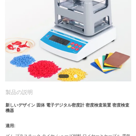
私
達
に
連
絡
し
な
製品の説明
さ
新しいデザイン 固体 電子デジタル密度計 密度検査装置 密度検査
い
機器
適用:
引