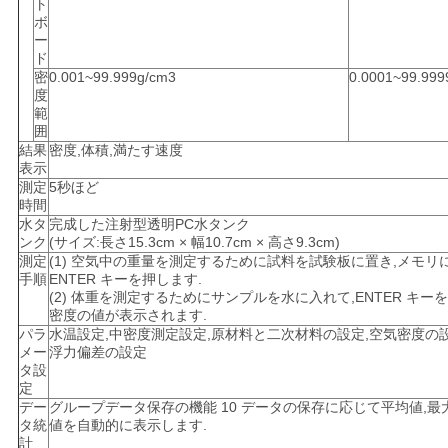
ト
ボ
ー
ド
密
0.001~99.999g/cm3
0.0001~99.999
度
範
囲
結果
密度,体積,満たす速度
表示
測定
5秒ほど
時間
水タ
完成した注射型透明PC水タンク
ンク
(サイズ:長さ15.3cm × 幅10.7cm × 高さ9.3cm)
測定
(1) 空気中の重量を測定するために試料を試験板に置き,メモリ
手順
ENTER キーを押します.
(2) 体重を測定するためにサンプルを水に入れて,ENTER キー
密度の値が表示されます.
パラ
水温設定,中密度測定設定,原材料と二次材料の設定,空気密度の設
メー
浮力偏差の設定
タ設
定
デー
グループデータ保存の機能 10 データの保存に応じて平均値,最
タ統
値を自動的に表示します.
計