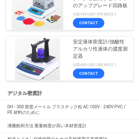
のアップグレード回路板
USD399-USD1299 MOQ:1
CONTACT
安定液体密度計/強酸性
アルカリ性液体の濃度測
定器
USD400-USD1500 MOQ:1
CONTACT
デジタル密度計
DH - 300 密度メートル プラスチック粒 AC 100V - 240V PVC /
PE 材料のために
沸騰飽和方法 重量精度が高い木材密度計