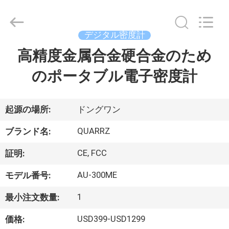
の
測
定
の
器
デジタル密度計
械
supplier.
高精度金属合金硬合金のため
家
Copyright
©
2018
のポータブル電子密度計
-
2025
Guangdong Hongtuo Instrument Technology Co.,Ltd.
製
All
Rights
Reserved.
品
起源の場所:
ドングワン
Developed
by
ECER
QUARRZ
ブランド名:
私
CE, FCC
証明:
達
AU-300ME
モデル番号:
に
1
最小注文数量:
つ
USD399-USD1299
価格: