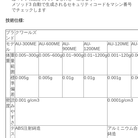
メソッド3 自動で生成されるセキュリティコードをマシン番号
でチェックします
技術仕様:
ブラ
クワールズ
ンド
モデ
AU-300ME
AU-600ME
AU-
AU-
AU-120ME
AU
900ME
1200ME
ル
体
重
0.005~300g
0.005~600g
0.01~900g
0.01~1200g
0.001~120g
0.
重
量
範
囲
標
0.005g
0.005g
0.01g
0.01g
0.001g
0.0
準
偏
差
密
読
0.001 g/cm3
0.0001g/cm3
度
み
や
す
さ
テ
ABS注射鋳造
アルミニウム合
ス
鋳造