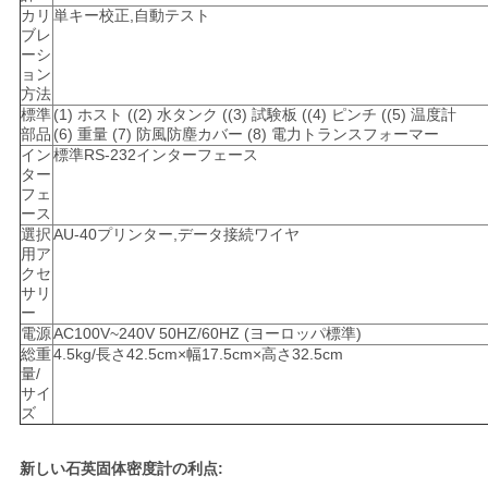
カリ
単キー校正,自動テスト
ブレ
ーシ
ョン
方法
標準
(1) ホスト ((2) 水タンク ((3) 試験板 ((4) ピンチ ((5) 温度計
部品
(6) 重量 (7) 防風防塵カバー (8) 電力トランスフォーマー
イン
標準RS-232インターフェース
ター
フェ
ース
選択
AU-40プリンター,データ接続ワイヤ
用ア
クセ
サリ
ー
電源
AC100V~240V 50HZ/60HZ (ヨーロッパ標準)
総重
4.5kg/長さ42.5cm×幅17.5cm×高さ32.5cm
量/
サイ
ズ
新しい石英固体密度計の利点: