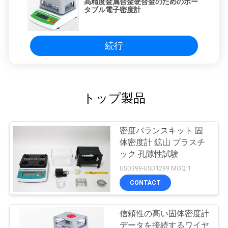
高精度金属合金硬合金のためのポー
タブル電子密度計
続行
トップ製品
密度バランスキット 固
体密度計 鉱山 プラスチ
ック 孔隙性試験
USD399-USD1299 MOQ:1
CONTACT
信頼性の高い固体密度計
データを接続するワイヤ