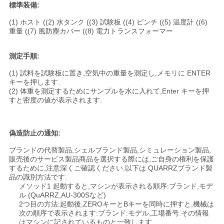
標準装備:
(1) ホスト ((2) 水タンク ((3) 試験板 ((4) ピンチ ((5) 温度計 ((6)
重量 ((7) 風防塵カバー ((8) 電力トランスフォーマー
測定手順:
(1) 試料を試験板に置き,空気中の重量を測定し,メモリに ENTER
キーを押します.
(2) 体重を測定するためにサンプルを水に入れて,Enter キーを押
すと密度の値が表示されます.
偽造防止の通知:
ブランドの代替製品,シェルブランド製品,シミュレーション製品,
販売後のサービス製品商品を選択する際には,ご自身の権利を保護
するために,注意深くご確認ください.以下は QUARRZブランド製
品の識別方法です.
メソッド1 起動すると,マシンが表示される順序:ブランド,モデ
ル (QuARRZ,AU-300Sなど)
2つ目の方法:起動後,ZEROキーとBキーを同時に押すと,機械は
次の順序で表示されます:ブランド:モデル,工場番号.その情報
はマシンに記されているものと一致します.