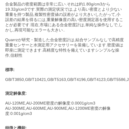
合金製品の密度範囲は非常に広い.それは約1.80g/cm3から
用
19.32g/cm3です.実際の測定状況では,より高い密度とより少ない
重量を持つ製品,複製性密度値の誤差がより大きいしたがって,小
を
誤差の結果を得るには,重量解像度の高い密度測定器を使用するこ
とが必要です.現在,市場にある合金密度計は,単純な操作なしで,し
要
かし,再現可能なエラーも大きい..
求
Quarrzが研究・製造した合金密度計は,結合サンプルなしで高精度
重量センサーと水測定用アクセサリーを装備しています.密度値は
即座に測定できます.高精度な特性を備えていますシンプルな操
し
作,信頼性
な
標準:
さ
GB/T3850,GB/T10421,GB/T5163,GB/T4196,GB/T4123,GB/T5586,J
い
測定解像度:
AU-120ME,AU-200ME密度の解像度:0.0001g/cm3
地
AU-300ME,AU-600ME,AU-900ME,AU-1200ME密度の解像
度:0.001g/cm3
図
特徴と機能: