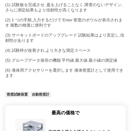
(1) 試験板を完成させ,
蓋を上げることなく,障害のないデザイン,
さらに
測定結果もより信頼性が高くなります
(2) 1 つの手順,入力するだけで Enter
密度のボウルが表示されま
す.
複数の検査に便利です
(3) サーキットボードのアップグレード
試験結果はより安定し,信
頼性があります.
(4) 試験枠が改善され,より大きな
測定スペース
(5) グループデータ保存の機能
平均値,最大値,最小値の測定値
(6) 液体用アクセサリーを選択します.液体密度計として使用でき
ます.
密度試験装置
自動密度計
最高の価格で