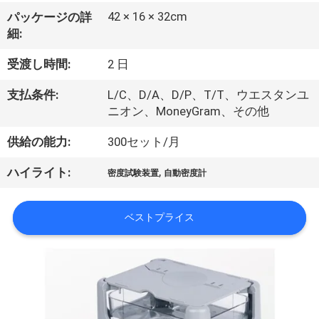
い
42 × 16 × 32cm
パッケージの詳
て
細:
受渡し時間:
2 日
工
支払条件:
L/C、D/A、D/P、T/T、ウエスタンユ
場
ニオン、MoneyGram、その他
旅
供給の能力:
300セット/月
行
,
ハイライト:
密度試験装置
自動密度計
品
ベストプライス
質
管
理