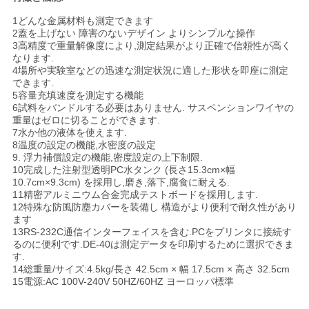
PRIVACY
1どんな金属材料も測定できます
2蓋を上げない 障害のないデザイン よりシンプルな操作
POLICY
3高精度で重量解像度により,測定結果がより正確で信頼性が高く
なります.
4場所や実験室などの迅速な測定状況に適した形状を即座に測定
できます.
5容量充填速度を測定する機能
6試料をバンドルする必要はありません. サスペンションワイヤの
重量はゼロに切ることができます.
7水か他の液体を使えます.
8温度の設定の機能,水密度の設定
9. 浮力補償設定の機能,密度設定の上下制限.
10完成した注射型透明PC水タンク (長さ15.3cm×幅
10.7cm×9.3cm) を採用し,磨き,落下,腐食に耐える.
11精密アルミニウム合金完成テストボードを採用します.
12特殊な防風防塵カバーを装備し 構造がより便利で耐久性があり
ます
13RS-232C通信インターフェイスを含む.PCをプリンタに接続す
るのに便利です.DE-40は測定データを印刷するために選択できま
す.
14総重量/サイズ:4.5kg/長さ 42.5cm × 幅 17.5cm × 高さ 32.5cm
15電源:AC 100V-240V 50HZ/60HZ ヨーロッパ標準